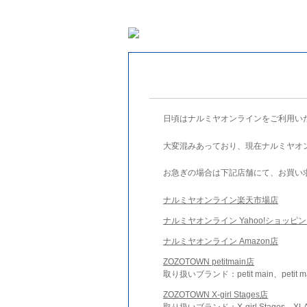
日頃はナルミヤオンラインをご利用い
大変混みあっており、現在ナルミヤオ
お急ぎの場合は下記店舗にて、お買い
ナルミヤオンライン楽天市場店
ナルミヤオンライン Yahoo!ショッピ
ナルミヤオンライン Amazon店
ZOZOTOWN petitmain店
取り扱いブランド：petit main、petit m
ZOZOTOWN X-girl Stages店
取り扱いブランド：X-girl Stages、XLA