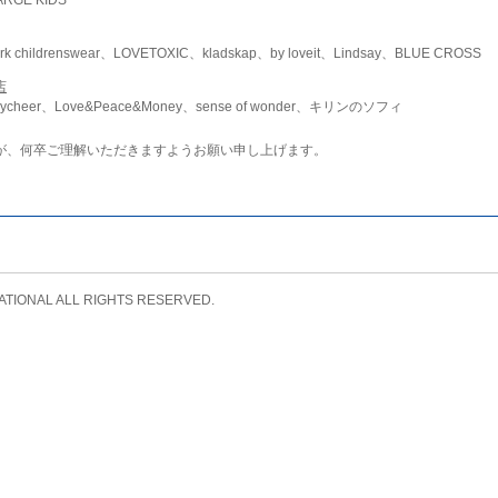
childrenswear、LOVETOXIC、kladskap、by loveit、Lindsay、BLUE CROSS
店
ycheer、Love&Peace&Money、sense of wonder、キリンのソフィ
が、何卒ご理解いただきますようお願い申し上げます。