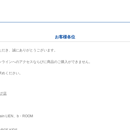
お客様各位
ただき、誠にありがとうございます。
ンラインへのアクセスならびに商品のご購入ができません。
求めください。
ング店
ain LIEN、b・ROOM
RGE KIDS