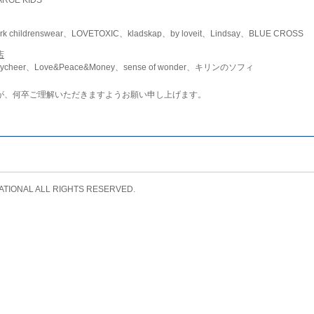
childrenswear、LOVETOXIC、kladskap、by loveit、Lindsay、BLUE CROSS
店
ycheer、Love&Peace&Money、sense of wonder、キリンのソフィ
が、何卒ご理解いただきますようお願い申し上げます。