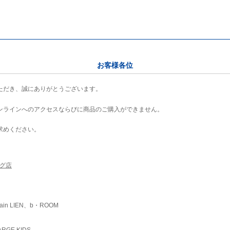
お客様各位
ただき、誠にありがとうございます。
ンラインへのアクセスならびに商品のご購入ができません。
求めください。
ング店
ain LIEN、b・ROOM
RGE KIDS