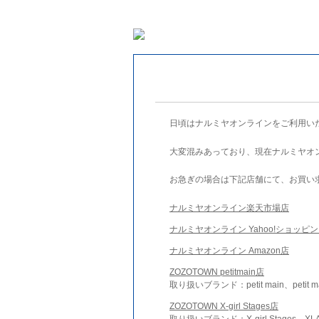
日頃はナルミヤオンラインをご利用い
大変混みあっており、現在ナルミヤオ
お急ぎの場合は下記店舗にて、お買い
ナルミヤオンライン楽天市場店
ナルミヤオンライン Yahoo!ショッピ
ナルミヤオンライン Amazon店
ZOZOTOWN petitmain店
取り扱いブランド：petit main、petit m
ZOZOTOWN X-girl Stages店
取り扱いブランド：X-girl Stages、XLA