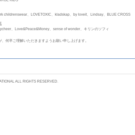
childrenswear、LOVETOXIC、kladskap、by loveit、Lindsay、BLUE CROSS
店
ycheer、Love&Peace&Money、sense of wonder、キリンのソフィ
が、何卒ご理解いただきますようお願い申し上げます。