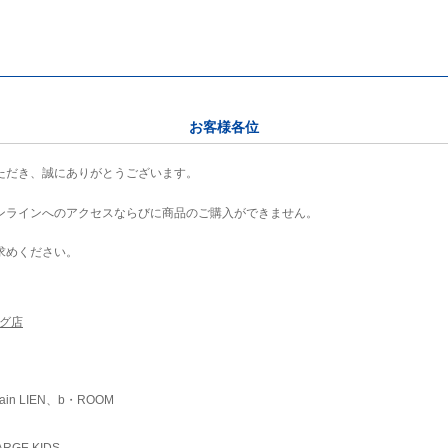
お客様各位
ただき、誠にありがとうございます。
ンラインへのアクセスならびに商品のご購入ができません。
求めください。
ング店
ain LIEN、b・ROOM
RGE KIDS