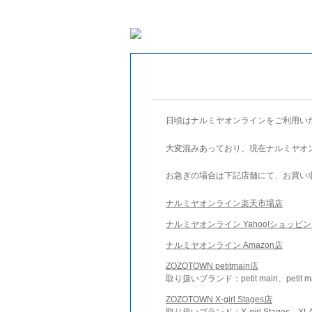
日頃はナルミヤオンラインをご利用い
大変混みあっており、現在ナルミヤオ
お急ぎの場合は下記店舗にて、お買い
ナルミヤオンライン楽天市場店
ナルミヤオンライン Yahoo!ショッピ
ナルミヤオンライン Amazon店
ZOZOTOWN petitmain店
取り扱いブランド：petit main、petit m
ZOZOTOWN X-girl Stages店
取り扱いブランド：X-girl Stages、XLA