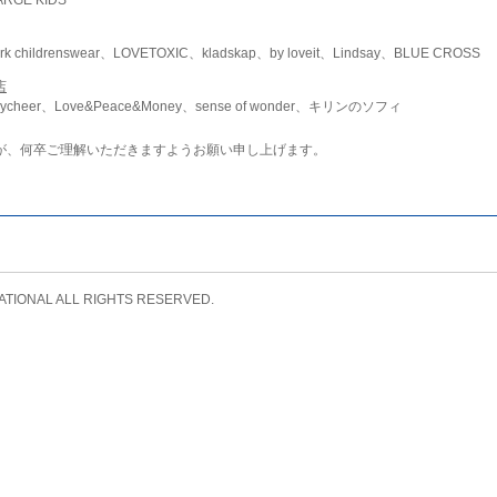
childrenswear、LOVETOXIC、kladskap、by loveit、Lindsay、BLUE CROSS
店
ycheer、Love&Peace&Money、sense of wonder、キリンのソフィ
が、何卒ご理解いただきますようお願い申し上げます。