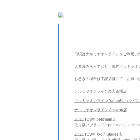
日頃はナルミヤオンラインをご利用い
大変混みあっており、現在ナルミヤオ
お急ぎの場合は下記店舗にて、お買い
ナルミヤオンライン楽天市場店
ナルミヤオンライン Yahoo!ショッピ
ナルミヤオンライン Amazon店
ZOZOTOWN petitmain店
取り扱いブランド：petit main、petit m
ZOZOTOWN X-girl Stages店
取り扱いブランド：X-girl Stages、XLA