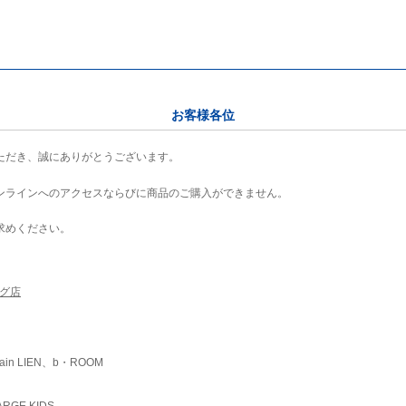
お客様各位
ただき、誠にありがとうございます。
ンラインへのアクセスならびに商品のご購入ができません。
求めください。
ング店
ain LIEN、b・ROOM
RGE KIDS