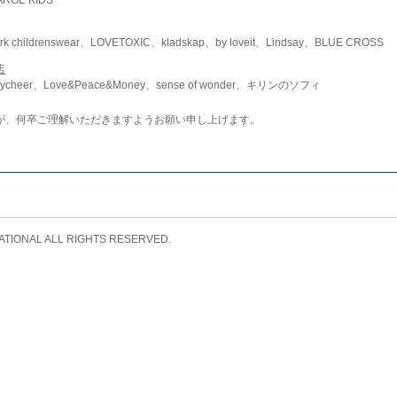
childrenswear、LOVETOXIC、kladskap、by loveit、Lindsay、BLUE CROSS
店
ycheer、Love&Peace&Money、sense of wonder、キリンのソフィ
が、何卒ご理解いただきますようお願い申し上げます。