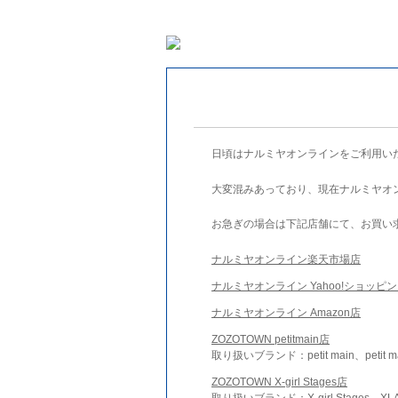
日頃はナルミヤオンラインをご利用い
大変混みあっており、現在ナルミヤオ
お急ぎの場合は下記店舗にて、お買い
ナルミヤオンライン楽天市場店
ナルミヤオンライン Yahoo!ショッピ
ナルミヤオンライン Amazon店
ZOZOTOWN petitmain店
取り扱いブランド：petit main、petit m
ZOZOTOWN X-girl Stages店
取り扱いブランド：X-girl Stages、XLA