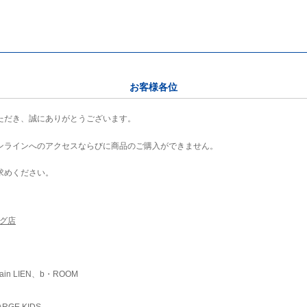
お客様各位
ただき、誠にありがとうございます。
ンラインへのアクセスならびに商品のご購入ができません。
求めください。
ング店
ain LIEN、b・ROOM
RGE KIDS