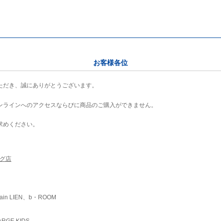
お客様各位
ただき、誠にありがとうございます。
ンラインへのアクセスならびに商品のご購入ができません。
求めください。
ング店
ain LIEN、b・ROOM
RGE KIDS