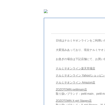
日頃はナルミヤオンラインをご利用い
大変混みあっており、現在ナルミヤオ
お急ぎの場合は下記店舗にて、お買い
ナルミヤオンライン楽天市場店
ナルミヤオンライン Yahoo!ショッピ
ナルミヤオンライン Amazon店
ZOZOTOWN petitmain店
取り扱いブランド：petit main、petit m
ZOZOTOWN X-girl Stages店
取り扱いブランド：X-girl Stages、XLA