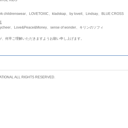
childrenswear、LOVETOXIC、kladskap、by loveit、Lindsay、BLUE CROSS
店
ycheer、Love&Peace&Money、sense of wonder、キリンのソフィ
が、何卒ご理解いただきますようお願い申し上げます。