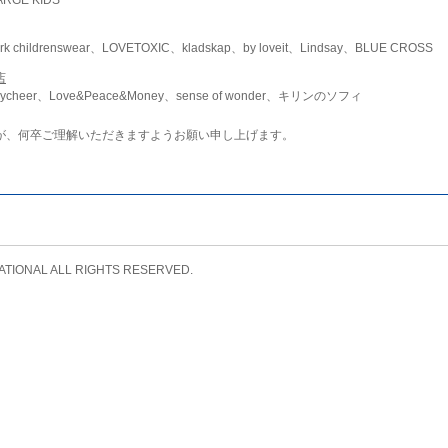
childrenswear、LOVETOXIC、kladskap、by loveit、Lindsay、BLUE CROSS
店
ycheer、Love&Peace&Money、sense of wonder、キリンのソフィ
が、何卒ご理解いただきますようお願い申し上げます。