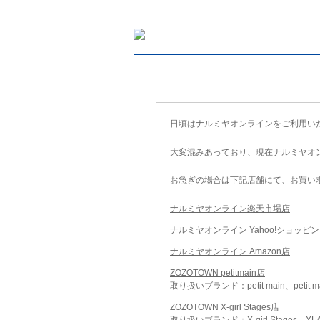
日頃はナルミヤオンラインをご利用い
大変混みあっており、現在ナルミヤオ
お急ぎの場合は下記店舗にて、お買い
ナルミヤオンライン楽天市場店
ナルミヤオンライン Yahoo!ショッピ
ナルミヤオンライン Amazon店
ZOZOTOWN petitmain店
取り扱いブランド：petit main、petit m
ZOZOTOWN X-girl Stages店
取り扱いブランド：X-girl Stages、XLA