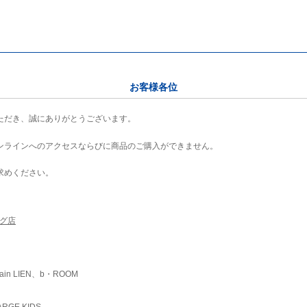
お客様各位
ただき、誠にありがとうございます。
ンラインへのアクセスならびに商品のご購入ができません。
求めください。
ング店
ain LIEN、b・ROOM
RGE KIDS