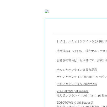
日頃はナルミヤオンラインをご利用い
大変混みあっており、現在ナルミヤオ
お急ぎの場合は下記店舗にて、お買い
ナルミヤオンライン楽天市場店
ナルミヤオンライン Yahoo!ショッピ
ナルミヤオンライン Amazon店
ZOZOTOWN petitmain店
取り扱いブランド：petit main、petit m
ZOZOTOWN X-girl Stages店
取り扱いブランド：X-girl Stages、XLA