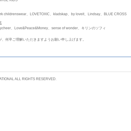
childrenswear、LOVETOXIC、kladskap、by loveit、Lindsay、BLUE CROSS
店
ycheer、Love&Peace&Money、sense of wonder、キリンのソフィ
が、何卒ご理解いただきますようお願い申し上げます。