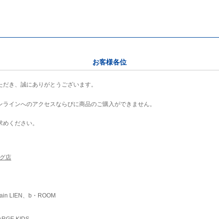
お客様各位
ただき、誠にありがとうございます。
ンラインへのアクセスならびに商品のご購入ができません。
求めください。
ング店
ain LIEN、b・ROOM
RGE KIDS