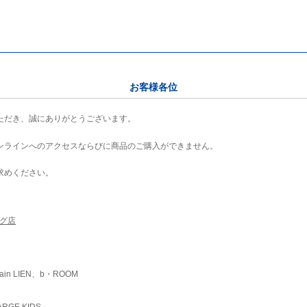
お客様各位
ただき、誠にありがとうございます。
ンラインへのアクセスならびに商品のご購入ができません。
求めください。
ング店
ain LIEN、b・ROOM
RGE KIDS