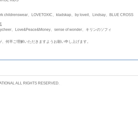
childrenswear、LOVETOXIC、kladskap、by loveit、Lindsay、BLUE CROSS
店
ycheer、Love&Peace&Money、sense of wonder、キリンのソフィ
が、何卒ご理解いただきますようお願い申し上げます。