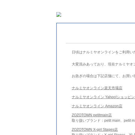
日頃はナルミヤオンラインをご利用い
大変混みあっており、現在ナルミヤオ
お急ぎの場合は下記店舗にて、お買い
ナルミヤオンライン楽天市場店
ナルミヤオンライン Yahoo!ショッピ
ナルミヤオンライン Amazon店
ZOZOTOWN petitmain店
取り扱いブランド：petit main、petit m
ZOZOTOWN X-girl Stages店
取り扱いブランド：X-girl Stages、XLA