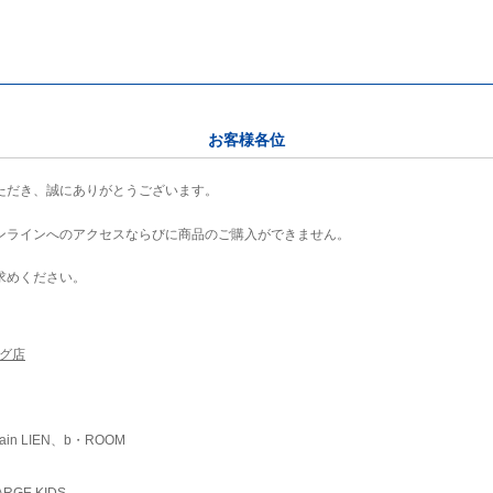
お客様各位
ただき、誠にありがとうございます。
ンラインへのアクセスならびに商品のご購入ができません。
求めください。
ング店
ain LIEN、b・ROOM
RGE KIDS