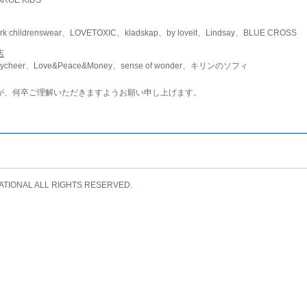
childrenswear、LOVETOXIC、kladskap、by loveit、Lindsay、BLUE CROSS
店
ycheer、Love&Peace&Money、sense of wonder、キリンのソフィ
が、何卒ご理解いただきますようお願い申し上げます。