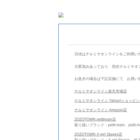
日頃はナルミヤオンラインをご利用い
大変混みあっており、現在ナルミヤオ
お急ぎの場合は下記店舗にて、お買い
ナルミヤオンライン楽天市場店
ナルミヤオンライン Yahoo!ショッピ
ナルミヤオンライン Amazon店
ZOZOTOWN petitmain店
取り扱いブランド：petit main、petit m
ZOZOTOWN X-girl Stages店
取り扱いブランド：X-girl Stages、XLA