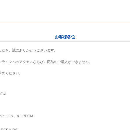
お客様各位
ただき、誠にありがとうございます。
ンラインへのアクセスならびに商品のご購入ができません。
求めください。
ング店
ain LIEN、b・ROOM
RGE KIDS