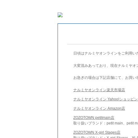
日頃はナルミヤオンラインをご利用い
大変混みあっており、現在ナルミヤオ
お急ぎの場合は下記店舗にて、お買い
ナルミヤオンライン楽天市場店
ナルミヤオンライン Yahoo!ショッピ
ナルミヤオンライン Amazon店
ZOZOTOWN petitmain店
取り扱いブランド：petit main、petit m
ZOZOTOWN X-girl Stages店
取り扱いブランド：X-girl Stages、XLA