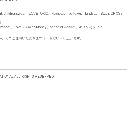
childrenswear、LOVETOXIC、kladskap、by loveit、Lindsay、BLUE CROSS
店
ycheer、Love&Peace&Money、sense of wonder、キリンのソフィ
が、何卒ご理解いただきますようお願い申し上げます。