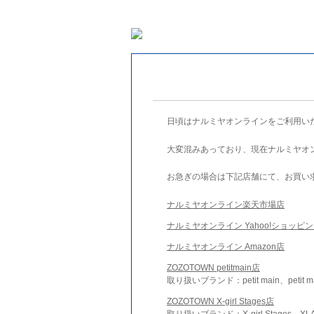
日頃はナルミヤオンラインをご利用い
大変混みあっており、現在ナルミヤオ
お急ぎの場合は下記店舗にて、お買い
ナルミヤオンライン楽天市場店
ナルミヤオンライン Yahoo!ショッピ
ナルミヤオンライン Amazon店
ZOZOTOWN petitmain店
取り扱いブランド：petit main、petit m
ZOZOTOWN X-girl Stages店
取り扱いブランド：X-girl Stages、XLA