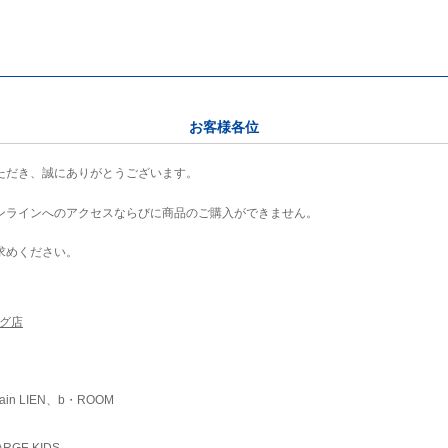
お客様各位
ただき、誠にありがとうございます。
ンラインへのアクセスならびに商品のご購入ができません。
求めください。
ング店
ain LIEN、b・ROOM
RGE KIDS