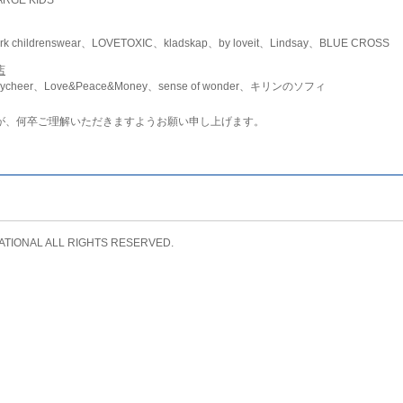
childrenswear、LOVETOXIC、kladskap、by loveit、Lindsay、BLUE CROSS
店
ycheer、Love&Peace&Money、sense of wonder、キリンのソフィ
が、何卒ご理解いただきますようお願い申し上げます。