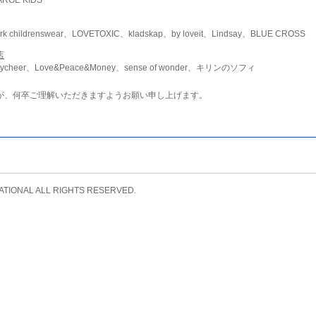
childrenswear、LOVETOXIC、kladskap、by loveit、Lindsay、BLUE CROSS
店
ycheer、Love&Peace&Money、sense of wonder、キリンのソフィ
が、何卒ご理解いただきますようお願い申し上げます。