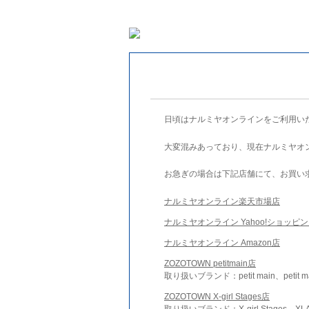
日頃はナルミヤオンラインをご利用い
大変混みあっており、現在ナルミヤオ
お急ぎの場合は下記店舗にて、お買い
ナルミヤオンライン楽天市場店
ナルミヤオンライン Yahoo!ショッピ
ナルミヤオンライン Amazon店
ZOZOTOWN petitmain店
取り扱いブランド：petit main、petit m
ZOZOTOWN X-girl Stages店
取り扱いブランド：X-girl Stages、XLA