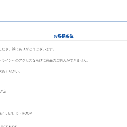
お客様各位
ただき、誠にありがとうございます。
ンラインへのアクセスならびに商品のご購入ができません。
求めください。
ング店
ain LIEN、b・ROOM
RGE KIDS