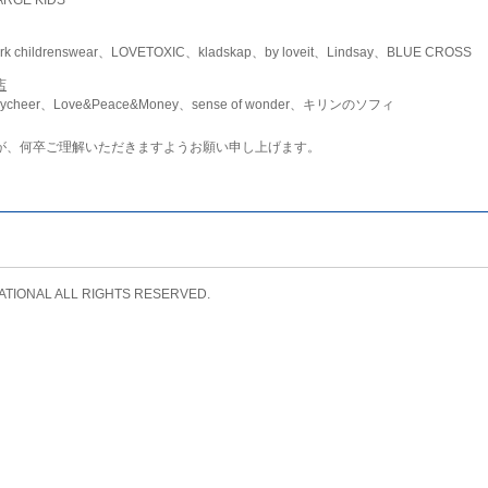
childrenswear、LOVETOXIC、kladskap、by loveit、Lindsay、BLUE CROSS
店
ycheer、Love&Peace&Money、sense of wonder、キリンのソフィ
が、何卒ご理解いただきますようお願い申し上げます。