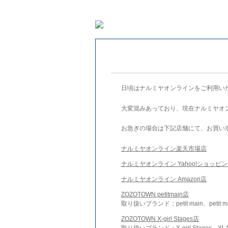
日頃はナルミヤオンラインをご利用い
大変混みあっており、現在ナルミヤオ
お急ぎの場合は下記店舗にて、お買い
ナルミヤオンライン楽天市場店
ナルミヤオンライン Yahoo!ショッピ
ナルミヤオンライン Amazon店
ZOZOTOWN petitmain店
取り扱いブランド：petit main、petit m
ZOZOTOWN X-girl Stages店
取り扱いブランド：X-girl Stages、XLA