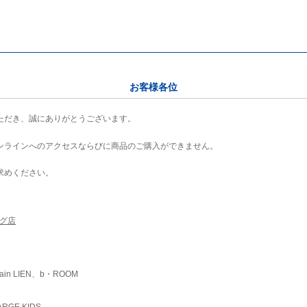
お客様各位
ただき、誠にありがとうございます。
ンラインへのアクセスならびに商品のご購入ができません。
求めください。
ング店
ain LIEN、b・ROOM
RGE KIDS