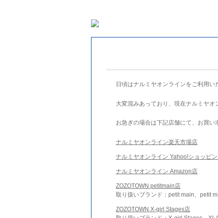
日頃はナルミヤオンラインをご利用い
大変混みあっており、現在ナルミヤオ
お急ぎの場合は下記店舗にて、お買い
ナルミヤオンライン楽天市場店
ナルミヤオンライン Yahoo!ショッピ
ナルミヤオンライン Amazon店
ZOZOTOWN petitmain店
取り扱いブランド：petit main、petit m
ZOZOTOWN X-girl Stages店
取り扱いブランド：X-girl Stages、XLA