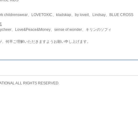
childrenswear、LOVETOXIC、kladskap、by loveit、Lindsay、BLUE CROSS
店
ycheer、Love&Peace&Money、sense of wonder、キリンのソフィ
が、何卒ご理解いただきますようお願い申し上げます。