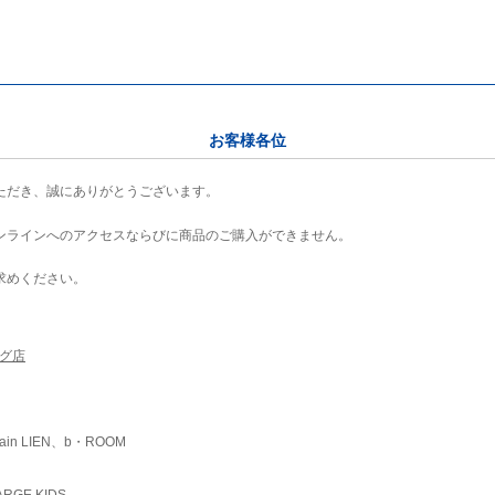
お客様各位
ただき、誠にありがとうございます。
ンラインへのアクセスならびに商品のご購入ができません。
求めください。
ング店
ain LIEN、b・ROOM
RGE KIDS