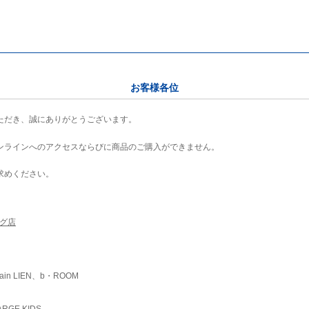
お客様各位
ただき、誠にありがとうございます。
ンラインへのアクセスならびに商品のご購入ができません。
求めください。
ング店
ain LIEN、b・ROOM
RGE KIDS