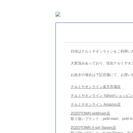
日頃はナルミヤオンラインをご利用い
大変混みあっており、現在ナルミヤオ
お急ぎの場合は下記店舗にて、お買い
ナルミヤオンライン楽天市場店
ナルミヤオンライン Yahoo!ショッピ
ナルミヤオンライン Amazon店
ZOZOTOWN petitmain店
取り扱いブランド：petit main、petit m
ZOZOTOWN X-girl Stages店
取り扱いブランド：X-girl Stages、XLA