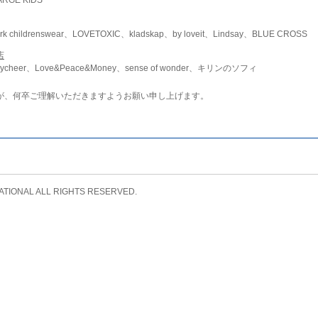
childrenswear、LOVETOXIC、kladskap、by loveit、Lindsay、BLUE CROSS
店
ycheer、Love&Peace&Money、sense of wonder、キリンのソフィ
が、何卒ご理解いただきますようお願い申し上げます。