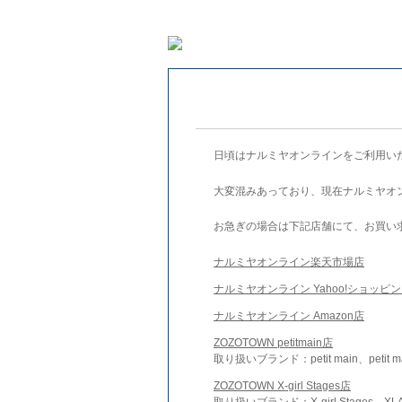
日頃はナルミヤオンラインをご利用い
大変混みあっており、現在ナルミヤオ
お急ぎの場合は下記店舗にて、お買い
ナルミヤオンライン楽天市場店
ナルミヤオンライン Yahoo!ショッピ
ナルミヤオンライン Amazon店
ZOZOTOWN petitmain店
取り扱いブランド：petit main、petit m
ZOZOTOWN X-girl Stages店
取り扱いブランド：X-girl Stages、XLA