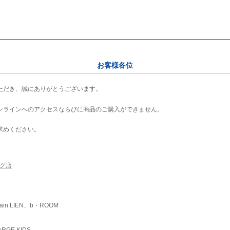
お客様各位
ただき、誠にありがとうございます。
ンラインへのアクセスならびに商品のご購入ができません。
求めください。
ング店
ain LIEN、b・ROOM
RGE KIDS