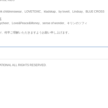
childrenswear、LOVETOXIC、kladskap、by loveit、Lindsay、BLUE CROSS
店
ycheer、Love&Peace&Money、sense of wonder、キリンのソフィ
が、何卒ご理解いただきますようお願い申し上げます。