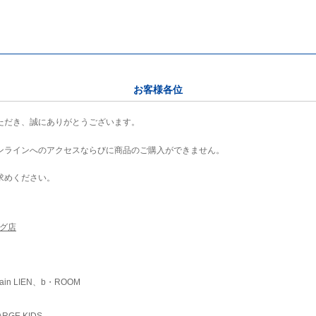
お客様各位
ただき、誠にありがとうございます。
ンラインへのアクセスならびに商品のご購入ができません。
求めください。
ング店
ain LIEN、b・ROOM
RGE KIDS