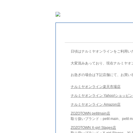
日頃はナルミヤオンラインをご利用い
大変混みあっており、現在ナルミヤオ
お急ぎの場合は下記店舗にて、お買い
ナルミヤオンライン楽天市場店
ナルミヤオンライン Yahoo!ショッピ
ナルミヤオンライン Amazon店
ZOZOTOWN petitmain店
取り扱いブランド：petit main、petit m
ZOZOTOWN X-girl Stages店
取り扱いブランド：X-girl Stages、XLA