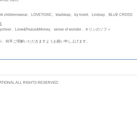
childrenswear、LOVETOXIC、kladskap、by loveit、Lindsay、BLUE CROSS
店
ycheer、Love&Peace&Money、sense of wonder、キリンのソフィ
が、何卒ご理解いただきますようお願い申し上げます。