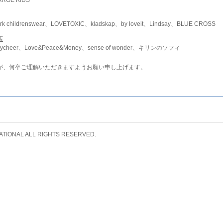
childrenswear、LOVETOXIC、kladskap、by loveit、Lindsay、BLUE CROSS
店
ycheer、Love&Peace&Money、sense of wonder、キリンのソフィ
が、何卒ご理解いただきますようお願い申し上げます。