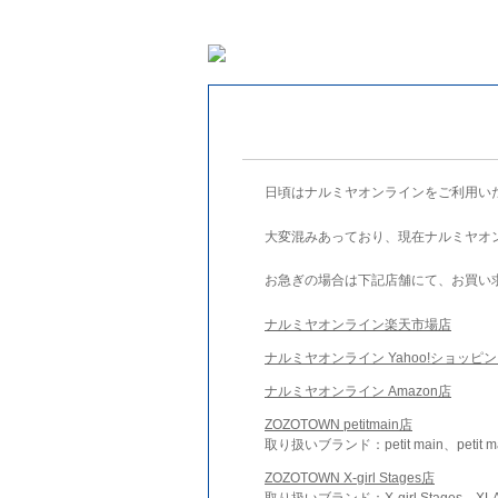
日頃はナルミヤオンラインをご利用い
大変混みあっており、現在ナルミヤオ
お急ぎの場合は下記店舗にて、お買い
ナルミヤオンライン楽天市場店
ナルミヤオンライン Yahoo!ショッピ
ナルミヤオンライン Amazon店
ZOZOTOWN petitmain店
取り扱いブランド：petit main、petit m
ZOZOTOWN X-girl Stages店
取り扱いブランド：X-girl Stages、XLA