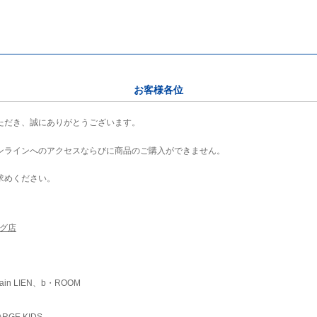
お客様各位
ただき、誠にありがとうございます。
ンラインへのアクセスならびに商品のご購入ができません。
求めください。
ング店
ain LIEN、b・ROOM
RGE KIDS