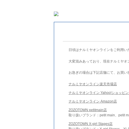
日頃はナルミヤオンラインをご利用い
大変混みあっており、現在ナルミヤオ
お急ぎの場合は下記店舗にて、お買い
ナルミヤオンライン楽天市場店
ナルミヤオンライン Yahoo!ショッピ
ナルミヤオンライン Amazon店
ZOZOTOWN petitmain店
取り扱いブランド：petit main、petit m
ZOZOTOWN X-girl Stages店
取り扱いブランド：X-girl Stages、XLA