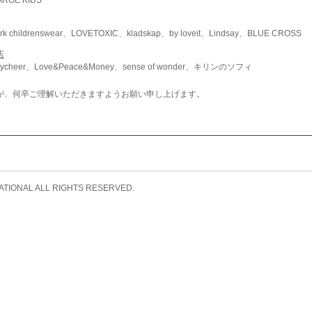
childrenswear、LOVETOXIC、kladskap、by loveit、Lindsay、BLUE CROSS
店
ycheer、Love&Peace&Money、sense of wonder、キリンのソフィ
が、何卒ご理解いただきますようお願い申し上げます。