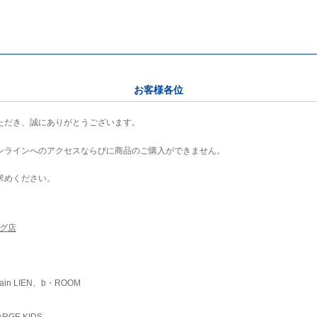
お客様各位
ただき、誠にありがとうございます。
ンラインへのアクセスならびに商品のご購入ができません。
求めください。
ング店
ain LIEN、b・ROOM
RGE KIDS