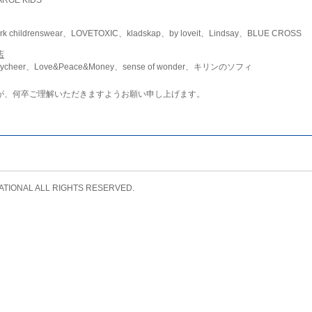
childrenswear、LOVETOXIC、kladskap、by loveit、Lindsay、BLUE CROSS
店
ycheer、Love&Peace&Money、sense of wonder、キリンのソフィ
が、何卒ご理解いただきますようお願い申し上げます。