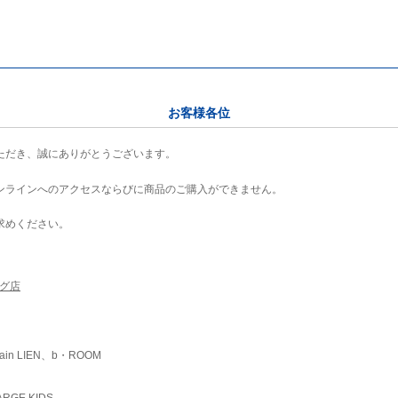
お客様各位
ただき、誠にありがとうございます。
ンラインへのアクセスならびに商品のご購入ができません。
求めください。
ング店
ain LIEN、b・ROOM
RGE KIDS