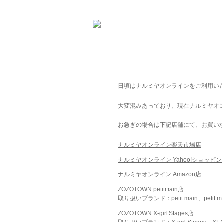
日頃はナルミヤオンラインをご利用い
大変混みあっており、現在ナルミヤオ
お急ぎの場合は下記店舗にて、お買い
ナルミヤオンライン楽天市場店
ナルミヤオンライン Yahoo!ショッピ
ナルミヤオンライン Amazon店
ZOZOTOWN petitmain店
取り扱いブランド：petit main、petit m
ZOZOTOWN X-girl Stages店
取り扱いブランド：X-girl Stages、XLA