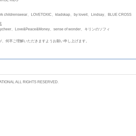
childrenswear、LOVETOXIC、kladskap、by loveit、Lindsay、BLUE CROSS
店
ycheer、Love&Peace&Money、sense of wonder、キリンのソフィ
が、何卒ご理解いただきますようお願い申し上げます。