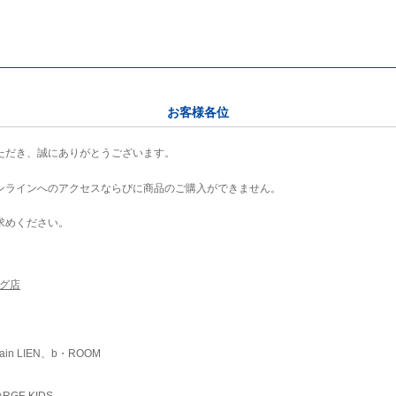
お客様各位
ただき、誠にありがとうございます。
ンラインへのアクセスならびに商品のご購入ができません。
求めください。
ング店
ain LIEN、b・ROOM
RGE KIDS