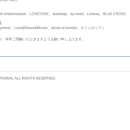
childrenswear、LOVETOXIC、kladskap、by loveit、Lindsay、BLUE CROSS
店
ycheer、Love&Peace&Money、sense of wonder、キリンのソフィ
が、何卒ご理解いただきますようお願い申し上げます。