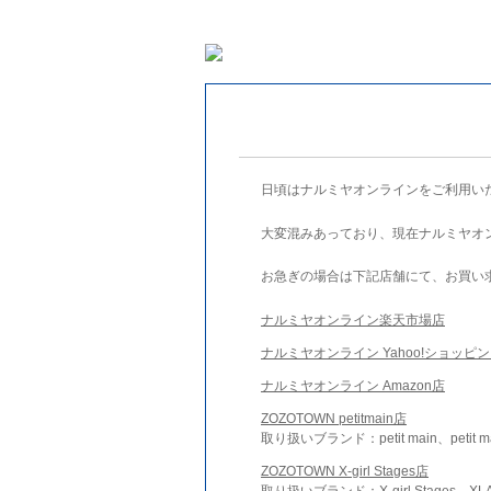
日頃はナルミヤオンラインをご利用い
大変混みあっており、現在ナルミヤオ
お急ぎの場合は下記店舗にて、お買い
ナルミヤオンライン楽天市場店
ナルミヤオンライン Yahoo!ショッピ
ナルミヤオンライン Amazon店
ZOZOTOWN petitmain店
取り扱いブランド：petit main、petit m
ZOZOTOWN X-girl Stages店
取り扱いブランド：X-girl Stages、XLA