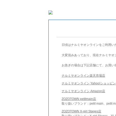
日頃はナルミヤオンラインをご利用い
大変混みあっており、現在ナルミヤオ
お急ぎの場合は下記店舗にて、お買い
ナルミヤオンライン楽天市場店
ナルミヤオンライン Yahoo!ショッピ
ナルミヤオンライン Amazon店
ZOZOTOWN petitmain店
取り扱いブランド：petit main、petit m
ZOZOTOWN X-girl Stages店
取り扱いブランド：X-girl Stages、XLA