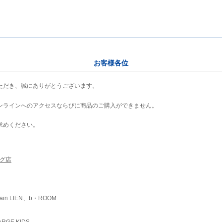
お客様各位
ただき、誠にありがとうございます。
ンラインへのアクセスならびに商品のご購入ができません。
求めください。
ング店
ain LIEN、b・ROOM
RGE KIDS