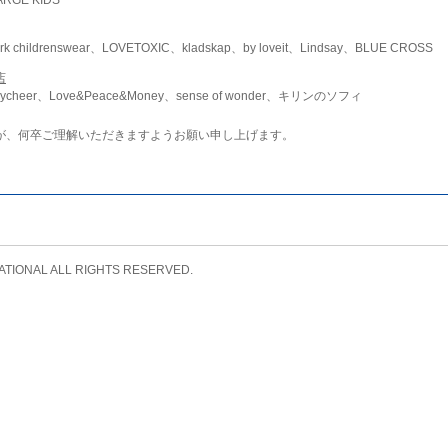
childrenswear、LOVETOXIC、kladskap、by loveit、Lindsay、BLUE CROSS
店
ycheer、Love&Peace&Money、sense of wonder、キリンのソフィ
が、何卒ご理解いただきますようお願い申し上げます。