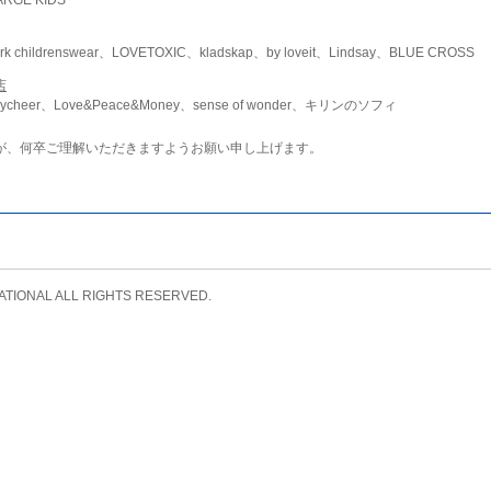
childrenswear、LOVETOXIC、kladskap、by loveit、Lindsay、BLUE CROSS
店
ycheer、Love&Peace&Money、sense of wonder、キリンのソフィ
が、何卒ご理解いただきますようお願い申し上げます。