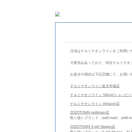
日頃はナルミヤオンラインをご利用い
大変混みあっており、現在ナルミヤオ
お急ぎの場合は下記店舗にて、お買い
ナルミヤオンライン楽天市場店
ナルミヤオンライン Yahoo!ショッピ
ナルミヤオンライン Amazon店
ZOZOTOWN petitmain店
取り扱いブランド：petit main、petit m
ZOZOTOWN X-girl Stages店
取り扱いブランド：X-girl Stages、XLA