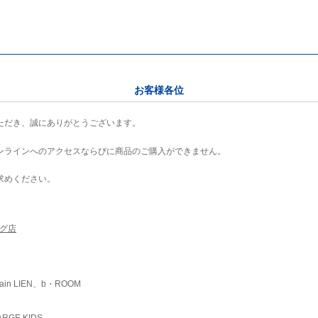
お客様各位
ただき、誠にありがとうございます。
ンラインへのアクセスならびに商品のご購入ができません。
求めください。
ング店
ain LIEN、b・ROOM
RGE KIDS