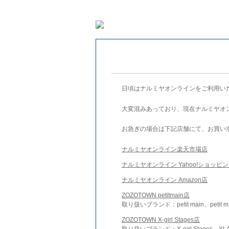
日頃はナルミヤオンラインをご利用い
大変混みあっており、現在ナルミヤオ
お急ぎの場合は下記店舗にて、お買い
ナルミヤオンライン楽天市場店
ナルミヤオンライン Yahoo!ショッピ
ナルミヤオンライン Amazon店
ZOZOTOWN petitmain店
取り扱いブランド：petit main、petit m
ZOZOTOWN X-girl Stages店
取り扱いブランド：X-girl Stages、XLA