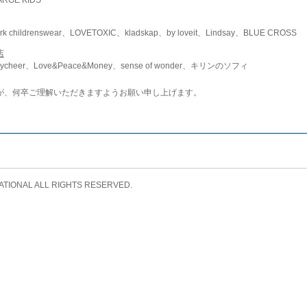
childrenswear、LOVETOXIC、kladskap、by loveit、Lindsay、BLUE CROSS
店
ycheer、Love&Peace&Money、sense of wonder、キリンのソフィ
が、何卒ご理解いただきますようお願い申し上げます。