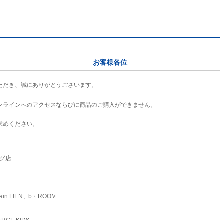
お客様各位
ただき、誠にありがとうございます。
ンラインへのアクセスならびに商品のご購入ができません。
求めください。
ング店
ain LIEN、b・ROOM
RGE KIDS