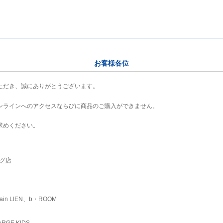
お客様各位
ただき、誠にありがとうございます。
ンラインへのアクセスならびに商品のご購入ができません。
求めください。
ング店
ain LIEN、b・ROOM
RGE KIDS