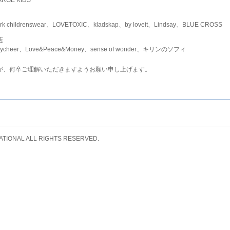
childrenswear、LOVETOXIC、kladskap、by loveit、Lindsay、BLUE CROSS
店
ycheer、Love&Peace&Money、sense of wonder、キリンのソフィ
が、何卒ご理解いただきますようお願い申し上げます。