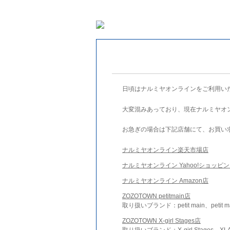
日頃はナルミヤオンラインをご利用い
大変混みあっており、現在ナルミヤオ
お急ぎの場合は下記店舗にて、お買い
ナルミヤオンライン楽天市場店
ナルミヤオンライン Yahoo!ショッピ
ナルミヤオンライン Amazon店
ZOZOTOWN petitmain店
取り扱いブランド：petit main、petit m
ZOZOTOWN X-girl Stages店
取り扱いブランド：X-girl Stages、XLA