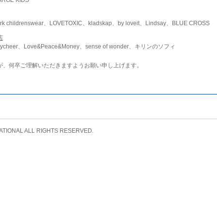
childrenswear、LOVETOXIC、kladskap、by loveit、Lindsay、BLUE CROSS
店
ycheer、Love&Peace&Money、sense of wonder、キリンのソフィ
が、何卒ご理解いただきますようお願い申し上げます。