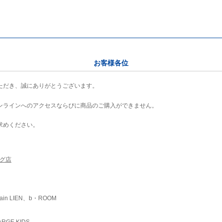
お客様各位
ただき、誠にありがとうございます。
ンラインへのアクセスならびに商品のご購入ができません。
求めください。
ング店
ain LIEN、b・ROOM
RGE KIDS