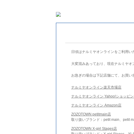
日頃はナルミヤオンラインをご利用い
大変混みあっており、現在ナルミヤオ
お急ぎの場合は下記店舗にて、お買い
ナルミヤオンライン楽天市場店
ナルミヤオンライン Yahoo!ショッピ
ナルミヤオンライン Amazon店
ZOZOTOWN petitmain店
取り扱いブランド：petit main、petit m
ZOZOTOWN X-girl Stages店
取り扱いブランド：X-girl Stages、XLA