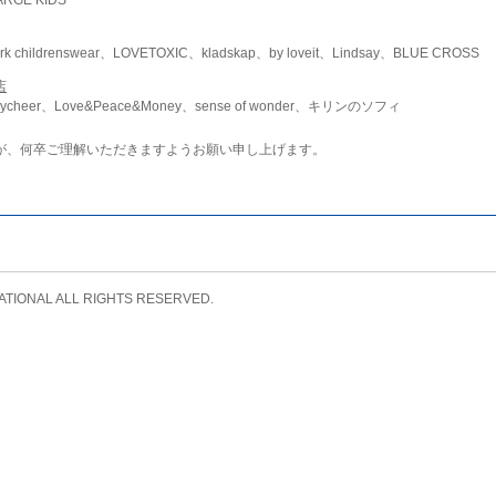
childrenswear、LOVETOXIC、kladskap、by loveit、Lindsay、BLUE CROSS
店
ycheer、Love&Peace&Money、sense of wonder、キリンのソフィ
が、何卒ご理解いただきますようお願い申し上げます。