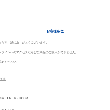
お客様各位
ただき、誠にありがとうございます。
ンラインへのアクセスならびに商品のご購入ができません。
求めください。
ング店
ain LIEN、b・ROOM
RGE KIDS