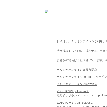
日頃はナルミヤオンラインをご利用い
大変混みあっており、現在ナルミヤオ
お急ぎの場合は下記店舗にて、お買い
ナルミヤオンライン楽天市場店
ナルミヤオンライン Yahoo!ショッピ
ナルミヤオンライン Amazon店
ZOZOTOWN petitmain店
取り扱いブランド：petit main、petit m
ZOZOTOWN X-girl Stages店
取り扱いブランド：X-girl Stages、XLA