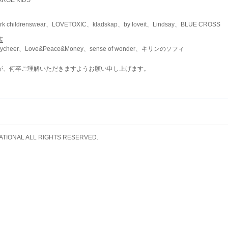
childrenswear、LOVETOXIC、kladskap、by loveit、Lindsay、BLUE CROSS
店
ycheer、Love&Peace&Money、sense of wonder、キリンのソフィ
が、何卒ご理解いただきますようお願い申し上げます。