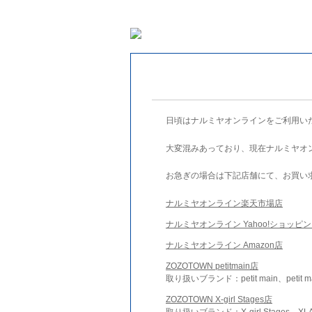
日頃はナルミヤオンラインをご利用い
大変混みあっており、現在ナルミヤオ
お急ぎの場合は下記店舗にて、お買い
ナルミヤオンライン楽天市場店
ナルミヤオンライン Yahoo!ショッピ
ナルミヤオンライン Amazon店
ZOZOTOWN petitmain店
取り扱いブランド：petit main、petit m
ZOZOTOWN X-girl Stages店
取り扱いブランド：X-girl Stages、XLA