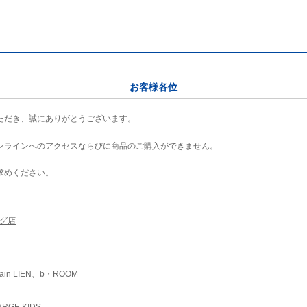
お客様各位
ただき、誠にありがとうございます。
ンラインへのアクセスならびに商品のご購入ができません。
求めください。
ング店
ain LIEN、b・ROOM
RGE KIDS