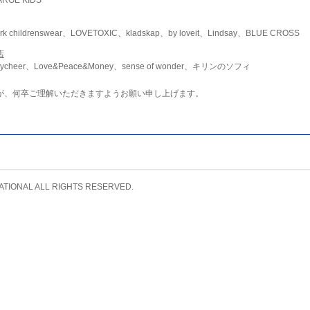
childrenswear、LOVETOXIC、kladskap、by loveit、Lindsay、BLUE CROSS
店
ycheer、Love&Peace&Money、sense of wonder、キリンのソフィ
が、何卒ご理解いただきますようお願い申し上げます。