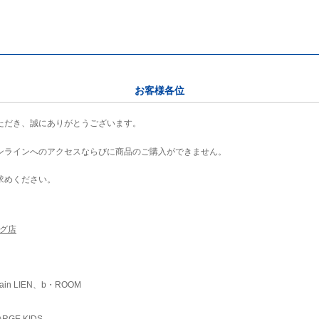
お客様各位
ただき、誠にありがとうございます。
ンラインへのアクセスならびに商品のご購入ができません。
求めください。
ング店
ain LIEN、b・ROOM
RGE KIDS