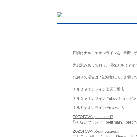
日頃はナルミヤオンラインをご利用い
大変混みあっており、現在ナルミヤオ
お急ぎの場合は下記店舗にて、お買い
ナルミヤオンライン楽天市場店
ナルミヤオンライン Yahoo!ショッピ
ナルミヤオンライン Amazon店
ZOZOTOWN petitmain店
取り扱いブランド：petit main、petit m
ZOZOTOWN X-girl Stages店
取り扱いブランド：X-girl Stages、XLA