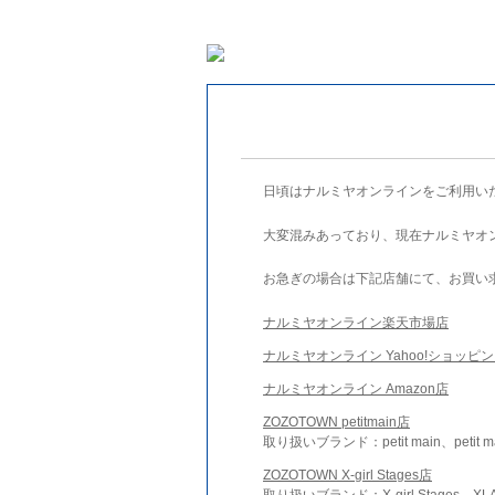
日頃はナルミヤオンラインをご利用い
大変混みあっており、現在ナルミヤオ
お急ぎの場合は下記店舗にて、お買い
ナルミヤオンライン楽天市場店
ナルミヤオンライン Yahoo!ショッピ
ナルミヤオンライン Amazon店
ZOZOTOWN petitmain店
取り扱いブランド：petit main、petit m
ZOZOTOWN X-girl Stages店
取り扱いブランド：X-girl Stages、XLA