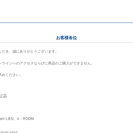
お客様各位
ただき、誠にありがとうございます。
ンラインへのアクセスならびに商品のご購入ができません。
求めください。
ング店
ain LIEN、b・ROOM
RGE KIDS