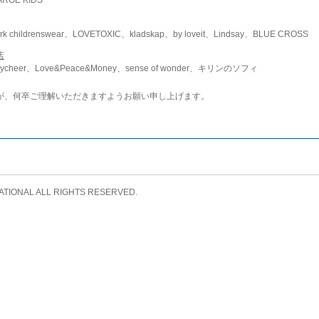
childrenswear、LOVETOXIC、kladskap、by loveit、Lindsay、BLUE CROSS
店
ycheer、Love&Peace&Money、sense of wonder、キリンのソフィ
が、何卒ご理解いただきますようお願い申し上げます。