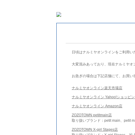
日頃はナルミヤオンラインをご利用い
大変混みあっており、現在ナルミヤオ
お急ぎの場合は下記店舗にて、お買い
ナルミヤオンライン楽天市場店
ナルミヤオンライン Yahoo!ショッピ
ナルミヤオンライン Amazon店
ZOZOTOWN petitmain店
取り扱いブランド：petit main、petit m
ZOZOTOWN X-girl Stages店
取り扱いブランド：X-girl Stages、XLA