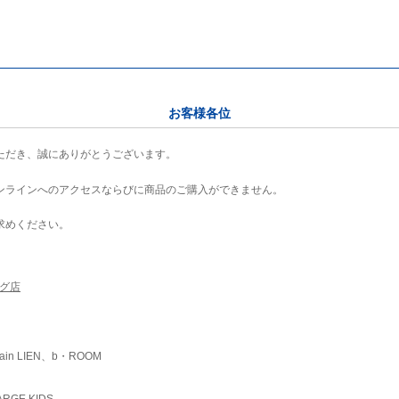
お客様各位
ただき、誠にありがとうございます。
ンラインへのアクセスならびに商品のご購入ができません。
求めください。
ング店
ain LIEN、b・ROOM
RGE KIDS