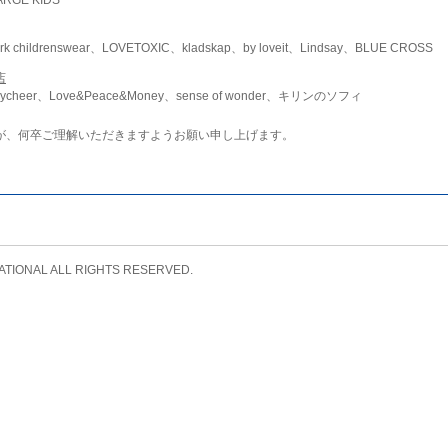
childrenswear、LOVETOXIC、kladskap、by loveit、Lindsay、BLUE CROSS
店
ycheer、Love&Peace&Money、sense of wonder、キリンのソフィ
が、何卒ご理解いただきますようお願い申し上げます。