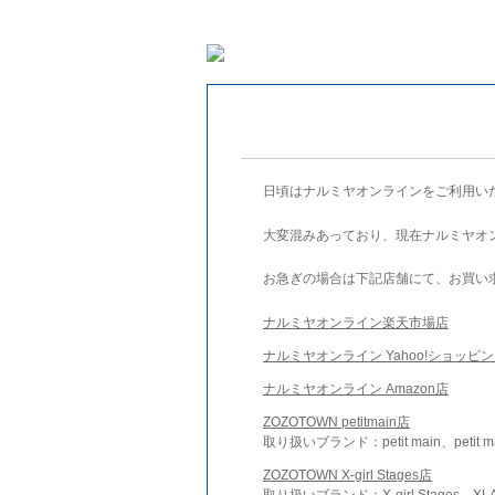
日頃はナルミヤオンラインをご利用い
大変混みあっており、現在ナルミヤオ
お急ぎの場合は下記店舗にて、お買い
ナルミヤオンライン楽天市場店
ナルミヤオンライン Yahoo!ショッピ
ナルミヤオンライン Amazon店
ZOZOTOWN petitmain店
取り扱いブランド：petit main、petit m
ZOZOTOWN X-girl Stages店
取り扱いブランド：X-girl Stages、XLA