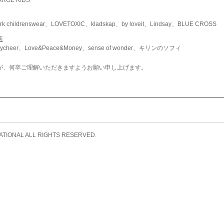
childrenswear、LOVETOXIC、kladskap、by loveit、Lindsay、BLUE CROSS
店
ycheer、Love&Peace&Money、sense of wonder、キリンのソフィ
が、何卒ご理解いただきますようお願い申し上げます。