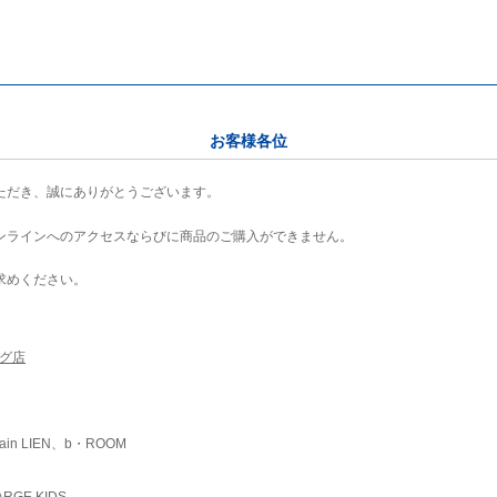
お客様各位
ただき、誠にありがとうございます。
ンラインへのアクセスならびに商品のご購入ができません。
求めください。
ング店
ain LIEN、b・ROOM
RGE KIDS