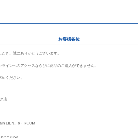
お客様各位
ただき、誠にありがとうございます。
ンラインへのアクセスならびに商品のご購入ができません。
求めください。
ング店
ain LIEN、b・ROOM
RGE KIDS