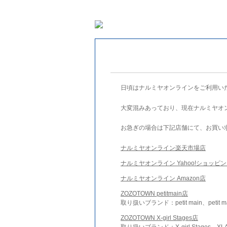
日頃はナルミヤオンラインをご利用い
大変混みあっており、現在ナルミヤオ
お急ぎの場合は下記店舗にて、お買い
ナルミヤオンライン楽天市場店
ナルミヤオンライン Yahoo!ショッピ
ナルミヤオンライン Amazon店
ZOZOTOWN petitmain店
取り扱いブランド：petit main、petit m
ZOZOTOWN X-girl Stages店
取り扱いブランド：X-girl Stages、XLA