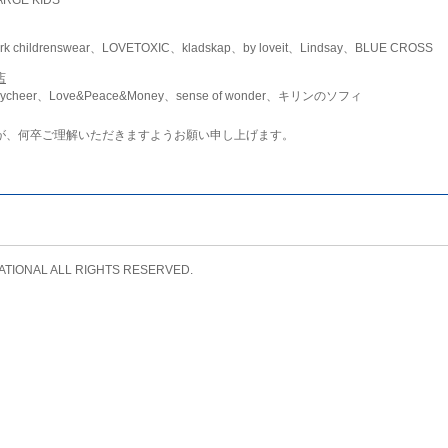
childrenswear、LOVETOXIC、kladskap、by loveit、Lindsay、BLUE CROSS
店
ycheer、Love&Peace&Money、sense of wonder、キリンのソフィ
が、何卒ご理解いただきますようお願い申し上げます。