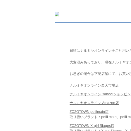
日頃はナルミヤオンラインをご利用い
大変混みあっており、現在ナルミヤオ
お急ぎの場合は下記店舗にて、お買い
ナルミヤオンライン楽天市場店
ナルミヤオンライン Yahoo!ショッピ
ナルミヤオンライン Amazon店
ZOZOTOWN petitmain店
取り扱いブランド：petit main、petit m
ZOZOTOWN X-girl Stages店
取り扱いブランド：X-girl Stages、XLA