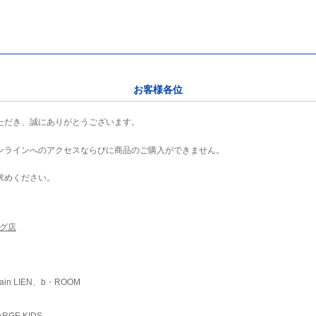
お客様各位
ただき、誠にありがとうございます。
ンラインへのアクセスならびに商品のご購入ができません。
求めください。
ング店
ain LIEN、b・ROOM
RGE KIDS