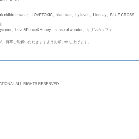
childrenswear、LOVETOXIC、kladskap、by loveit、Lindsay、BLUE CROSS
店
ycheer、Love&Peace&Money、sense of wonder、キリンのソフィ
が、何卒ご理解いただきますようお願い申し上げます。