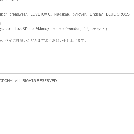
childrenswear、LOVETOXIC、kladskap、by loveit、Lindsay、BLUE CROSS
店
ycheer、Love&Peace&Money、sense of wonder、キリンのソフィ
が、何卒ご理解いただきますようお願い申し上げます。