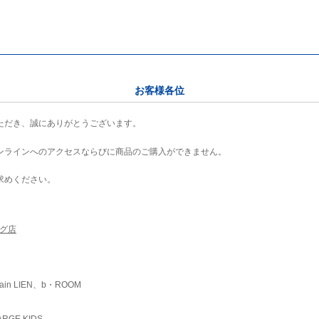
お客様各位
ただき、誠にありがとうございます。
ンラインへのアクセスならびに商品のご購入ができません。
求めください。
ング店
ain LIEN、b・ROOM
RGE KIDS