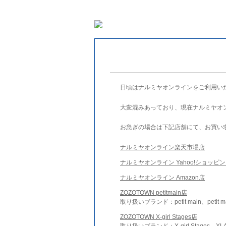
日頃はナルミヤオンラインをご利用い
大変混みあっており、現在ナルミヤオ
お急ぎの場合は下記店舗にて、お買い
ナルミヤオンライン楽天市場店
ナルミヤオンライン Yahoo!ショッピ
ナルミヤオンライン Amazon店
ZOZOTOWN petitmain店
取り扱いブランド：petit main、petit m
ZOZOTOWN X-girl Stages店
取り扱いブランド：X-girl Stages、XLA