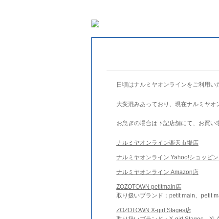
日頃はナルミヤオンラインをご利用い
大変混みあっており、現在ナルミヤオ
お急ぎの場合は下記店舗にて、お買い
ナルミヤオンライン楽天市場店
ナルミヤオンライン Yahoo!ショッピ
ナルミヤオンライン Amazon店
ZOZOTOWN petitmain店
取り扱いブランド：petit main、petit m
ZOZOTOWN X-girl Stages店
取り扱いブランド：X-girl Stages、XLA