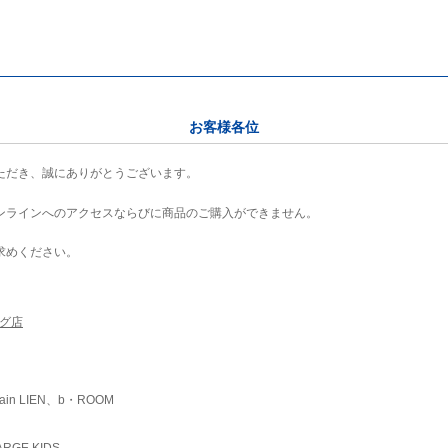
お客様各位
ただき、誠にありがとうございます。
ンラインへのアクセスならびに商品のご購入ができません。
求めください。
ング店
ain LIEN、b・ROOM
RGE KIDS