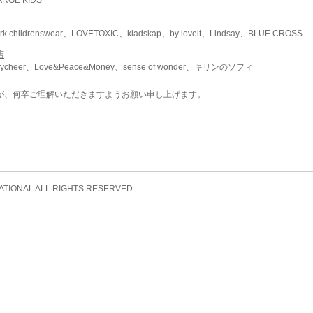
childrenswear、LOVETOXIC、kladskap、by loveit、Lindsay、BLUE CROSS
店
ycheer、Love&Peace&Money、sense of wonder、キリンのソフィ
が、何卒ご理解いただきますようお願い申し上げます。