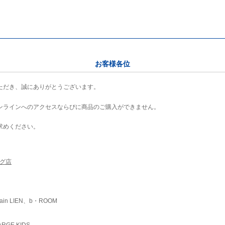
お客様各位
ただき、誠にありがとうございます。
ンラインへのアクセスならびに商品のご購入ができません。
求めください。
ング店
ain LIEN、b・ROOM
RGE KIDS