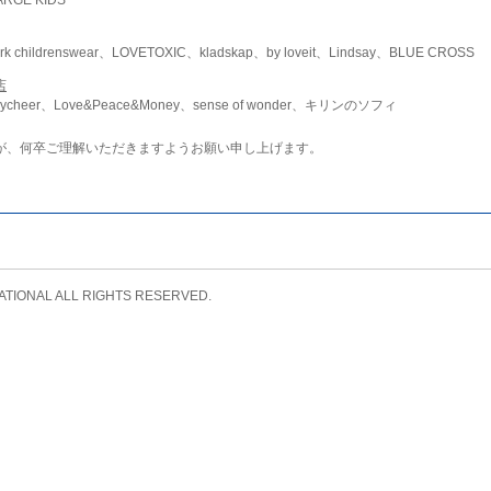
childrenswear、LOVETOXIC、kladskap、by loveit、Lindsay、BLUE CROSS
店
ycheer、Love&Peace&Money、sense of wonder、キリンのソフィ
が、何卒ご理解いただきますようお願い申し上げます。