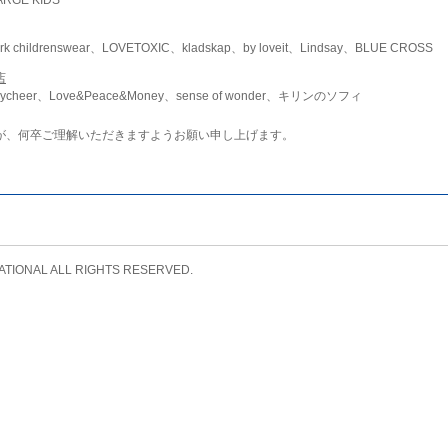
childrenswear、LOVETOXIC、kladskap、by loveit、Lindsay、BLUE CROSS
店
ycheer、Love&Peace&Money、sense of wonder、キリンのソフィ
が、何卒ご理解いただきますようお願い申し上げます。