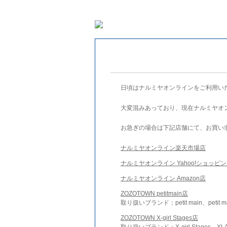
日頃はナルミヤオンラインをご利用い
大変混みあっており、現在ナルミヤオ
お急ぎの場合は下記店舗にて、お買い
ナルミヤオンライン楽天市場店
ナルミヤオンライン Yahoo!ショッピ
ナルミヤオンライン Amazon店
ZOZOTOWN petitmain店
取り扱いブランド：petit main、petit m
ZOZOTOWN X-girl Stages店
取り扱いブランド：X-girl Stages、XLA