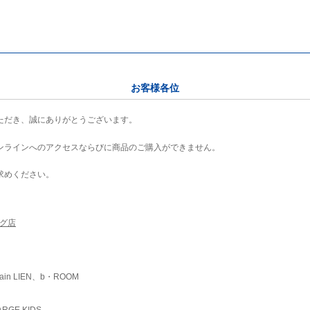
お客様各位
ただき、誠にありがとうございます。
ンラインへのアクセスならびに商品のご購入ができません。
求めください。
ング店
ain LIEN、b・ROOM
RGE KIDS