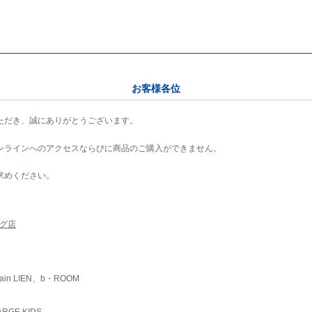
お客様各位
ただき、誠にありがとうございます。
ンラインへのアクセスならびに商品のご購入ができません。
求めください。
ング店
ain LIEN、b・ROOM
RGE KIDS