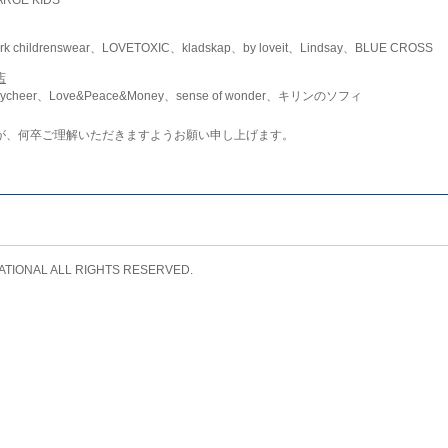
childrenswear、LOVETOXIC、kladskap、by loveit、Lindsay、BLUE CROSS
店
ycheer、Love&Peace&Money、sense of wonder、キリンのソフィ
が、何卒ご理解いただきますようお願い申し上げます。