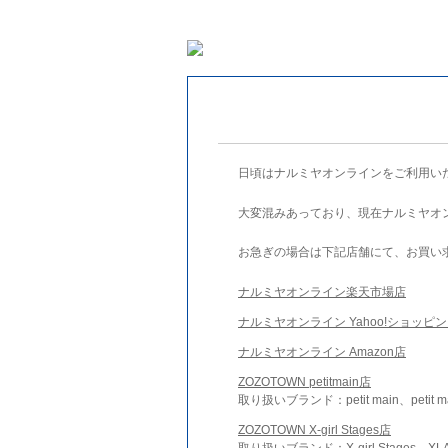
日頃はナルミヤオンラインをご利用い
大変混みあっており、現在ナルミヤオ
お急ぎの場合は下記店舗にて、お買い
ナルミヤオンライン楽天市場店
ナルミヤオンライン Yahoo!ショッピ
ナルミヤオンライン Amazon店
ZOZOTOWN petitmain店
取り扱いブランド：petit main、petit m
ZOZOTOWN X-girl Stages店
取り扱いブランド：X-girl Stages、XLA