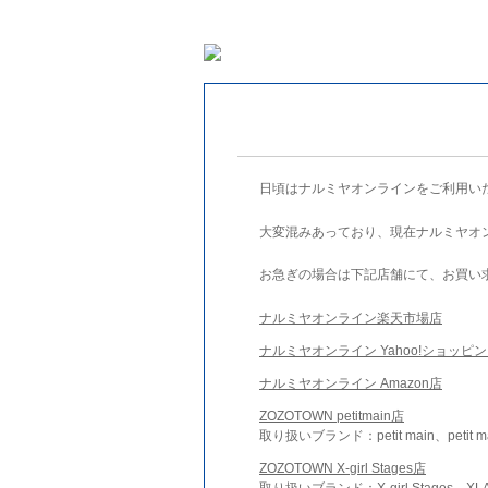
日頃はナルミヤオンラインをご利用い
大変混みあっており、現在ナルミヤオ
お急ぎの場合は下記店舗にて、お買い
ナルミヤオンライン楽天市場店
ナルミヤオンライン Yahoo!ショッピ
ナルミヤオンライン Amazon店
ZOZOTOWN petitmain店
取り扱いブランド：petit main、petit m
ZOZOTOWN X-girl Stages店
取り扱いブランド：X-girl Stages、XLA