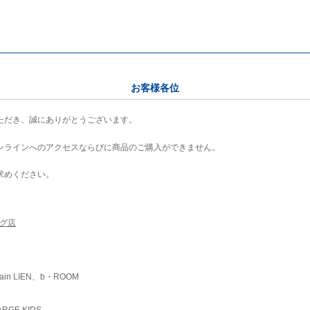
お客様各位
ただき、誠にありがとうございます。
ンラインへのアクセスならびに商品のご購入ができません。
求めください。
ング店
ain LIEN、b・ROOM
RGE KIDS