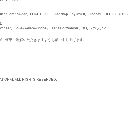
childrenswear、LOVETOXIC、kladskap、by loveit、Lindsay、BLUE CROSS
店
ycheer、Love&Peace&Money、sense of wonder、キリンのソフィ
が、何卒ご理解いただきますようお願い申し上げます。