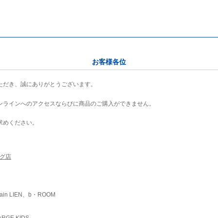
お客様各位
ただき、誠にありがとうございます。
ンラインへのアクセスならびに商品のご購入ができません。
求めください。
ング店
ain LIEN、b・ROOM
RGE KIDS