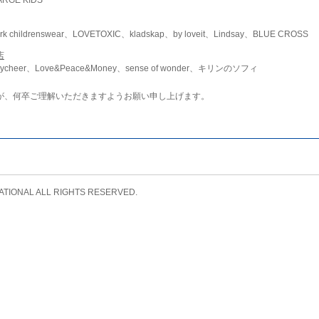
childrenswear、LOVETOXIC、kladskap、by loveit、Lindsay、BLUE CROSS
店
ycheer、Love&Peace&Money、sense of wonder、キリンのソフィ
が、何卒ご理解いただきますようお願い申し上げます。