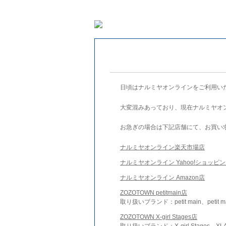
日頃はナルミヤオンラインをご利用い
大変混みあっており、現在ナルミヤオ
お急ぎの場合は下記店舗にて、お買い
ナルミヤオンライン楽天市場店
ナルミヤオンライン Yahoo!ショッピ
ナルミヤオンライン Amazon店
ZOZOTOWN petitmain店
取り扱いブランド：petit main、petit m
ZOZOTOWN X-girl Stages店
取り扱いブランド：X-girl Stages、XLA