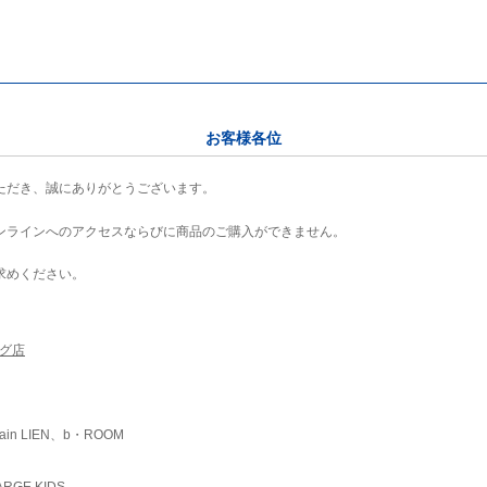
お客様各位
ただき、誠にありがとうございます。
ンラインへのアクセスならびに商品のご購入ができません。
求めください。
ング店
ain LIEN、b・ROOM
RGE KIDS