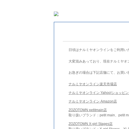
日頃はナルミヤオンラインをご利用い
大変混みあっており、現在ナルミヤオ
お急ぎの場合は下記店舗にて、お買い
ナルミヤオンライン楽天市場店
ナルミヤオンライン Yahoo!ショッピ
ナルミヤオンライン Amazon店
ZOZOTOWN petitmain店
取り扱いブランド：petit main、petit m
ZOZOTOWN X-girl Stages店
取り扱いブランド：X-girl Stages、XLA