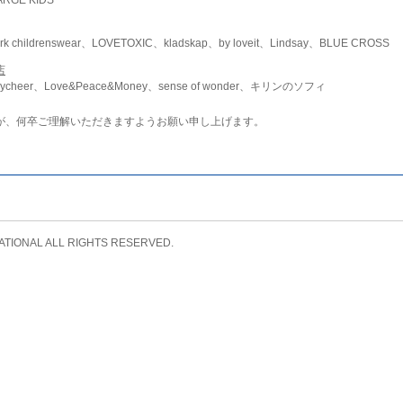
childrenswear、LOVETOXIC、kladskap、by loveit、Lindsay、BLUE CROSS
店
ycheer、Love&Peace&Money、sense of wonder、キリンのソフィ
が、何卒ご理解いただきますようお願い申し上げます。