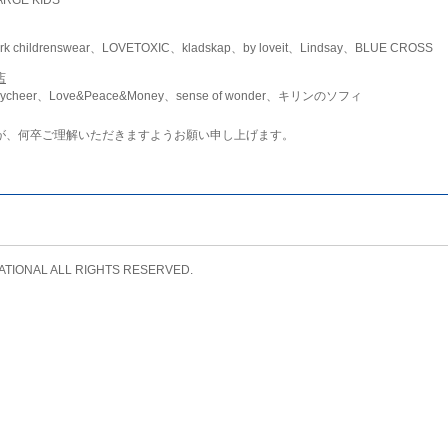
childrenswear、LOVETOXIC、kladskap、by loveit、Lindsay、BLUE CROSS
店
ycheer、Love&Peace&Money、sense of wonder、キリンのソフィ
が、何卒ご理解いただきますようお願い申し上げます。