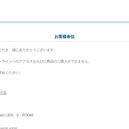
お客様各位
ただき、誠にありがとうございます。
ンラインへのアクセスならびに商品のご購入ができません。
求めください。
ング店
ain LIEN、b・ROOM
RGE KIDS