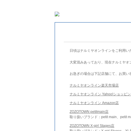
日頃はナルミヤオンラインをご利用い
大変混みあっており、現在ナルミヤオ
お急ぎの場合は下記店舗にて、お買い
ナルミヤオンライン楽天市場店
ナルミヤオンライン Yahoo!ショッピ
ナルミヤオンライン Amazon店
ZOZOTOWN petitmain店
取り扱いブランド：petit main、petit m
ZOZOTOWN X-girl Stages店
取り扱いブランド：X-girl Stages、XLA