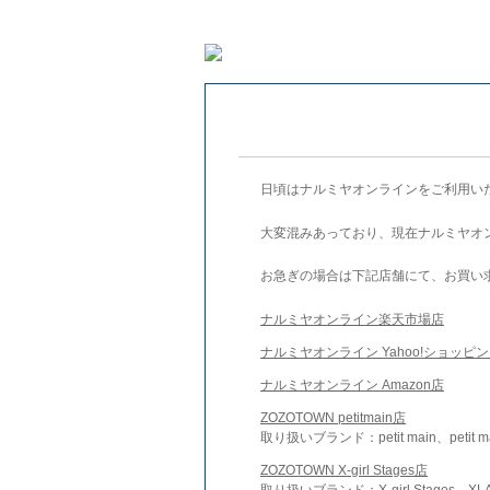
日頃はナルミヤオンラインをご利用い
大変混みあっており、現在ナルミヤオ
お急ぎの場合は下記店舗にて、お買い
ナルミヤオンライン楽天市場店
ナルミヤオンライン Yahoo!ショッピ
ナルミヤオンライン Amazon店
ZOZOTOWN petitmain店
取り扱いブランド：petit main、petit m
ZOZOTOWN X-girl Stages店
取り扱いブランド：X-girl Stages、XLA