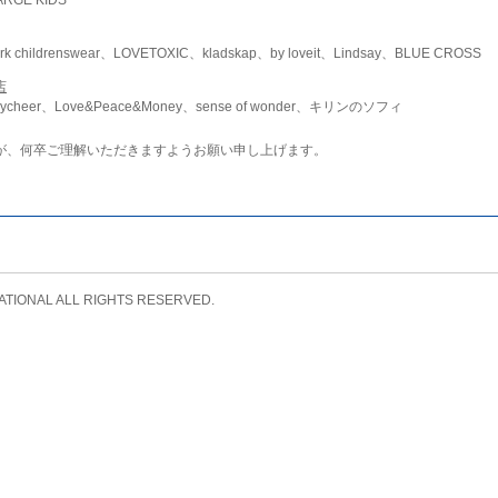
childrenswear、LOVETOXIC、kladskap、by loveit、Lindsay、BLUE CROSS
店
ycheer、Love&Peace&Money、sense of wonder、キリンのソフィ
が、何卒ご理解いただきますようお願い申し上げます。