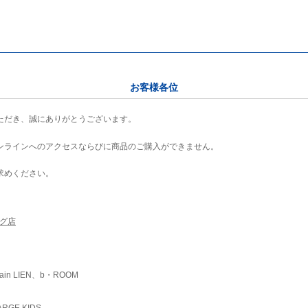
お客様各位
ただき、誠にありがとうございます。
ンラインへのアクセスならびに商品のご購入ができません。
求めください。
ング店
ain LIEN、b・ROOM
RGE KIDS