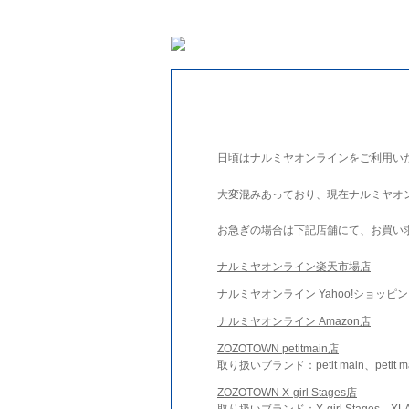
日頃はナルミヤオンラインをご利用い
大変混みあっており、現在ナルミヤオ
お急ぎの場合は下記店舗にて、お買い
ナルミヤオンライン楽天市場店
ナルミヤオンライン Yahoo!ショッピ
ナルミヤオンライン Amazon店
ZOZOTOWN petitmain店
取り扱いブランド：petit main、petit m
ZOZOTOWN X-girl Stages店
取り扱いブランド：X-girl Stages、XLA