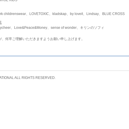
childrenswear、LOVETOXIC、kladskap、by loveit、Lindsay、BLUE CROSS
店
ycheer、Love&Peace&Money、sense of wonder、キリンのソフィ
が、何卒ご理解いただきますようお願い申し上げます。