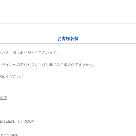
お客様各位
ただき、誠にありがとうございます。
ンラインへのアクセスならびに商品のご購入ができません。
求めください。
ング店
ain LIEN、b・ROOM
RGE KIDS