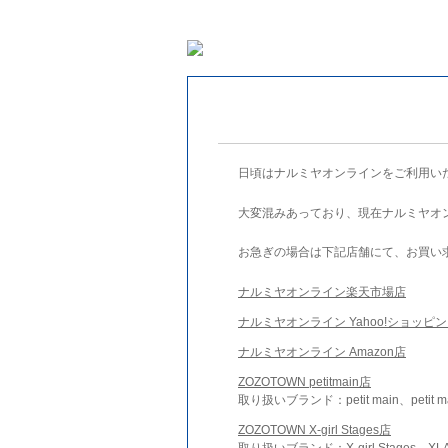
日頃はナルミヤオンラインをご利用い
大変混みあっており、現在ナルミヤオ
お急ぎの場合は下記店舗にて、お買い
ナルミヤオンライン楽天市場店
ナルミヤオンライン Yahoo!ショッピ
ナルミヤオンライン Amazon店
ZOZOTOWN petitmain店
取り扱いブランド：petit main、petit m
ZOZOTOWN X-girl Stages店
取り扱いブランド：X-girl Stages、XLA