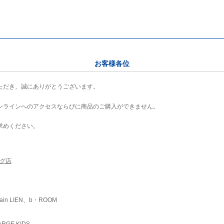
お客様各位
ただき、誠にありがとうございます。
ンラインへのアクセスならびに商品のご購入ができません。
求めください。
ング店
ain LIEN、b・ROOM
RGE KIDS