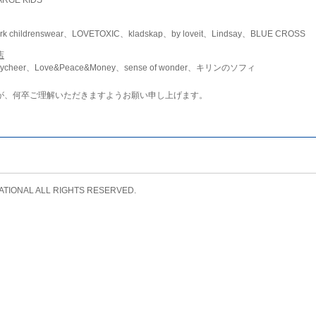
childrenswear、LOVETOXIC、kladskap、by loveit、Lindsay、BLUE CROSS
店
ycheer、Love&Peace&Money、sense of wonder、キリンのソフィ
が、何卒ご理解いただきますようお願い申し上げます。