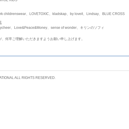
childrenswear、LOVETOXIC、kladskap、by loveit、Lindsay、BLUE CROSS
店
ycheer、Love&Peace&Money、sense of wonder、キリンのソフィ
が、何卒ご理解いただきますようお願い申し上げます。