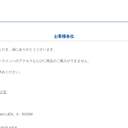
お客様各位
ただき、誠にありがとうございます。
ンラインへのアクセスならびに商品のご購入ができません。
求めください。
ング店
ain LIEN、b・ROOM
RGE KIDS