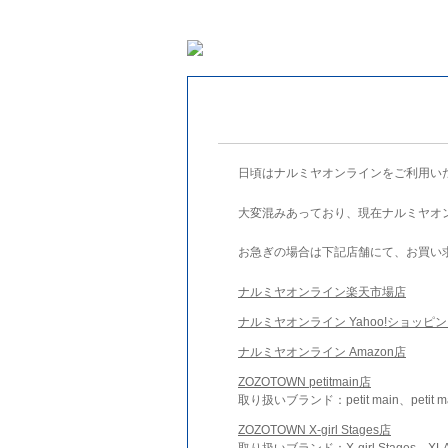
日頃はナルミヤオンラインをご利用い
大変混みあっており、現在ナルミヤオ
お急ぎの場合は下記店舗にて、お買い
ナルミヤオンライン楽天市場店
ナルミヤオンライン Yahoo!ショッピ
ナルミヤオンライン Amazon店
ZOZOTOWN petitmain店
取り扱いブランド：petit main、petit m
ZOZOTOWN X-girl Stages店
取り扱いブランド：X-girl Stages、XLA