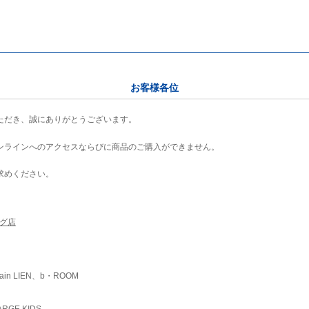
お客様各位
ただき、誠にありがとうございます。
ンラインへのアクセスならびに商品のご購入ができません。
求めください。
ング店
ain LIEN、b・ROOM
RGE KIDS