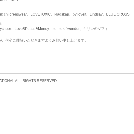
childrenswear、LOVETOXIC、kladskap、by loveit、Lindsay、BLUE CROSS
店
ycheer、Love&Peace&Money、sense of wonder、キリンのソフィ
が、何卒ご理解いただきますようお願い申し上げます。