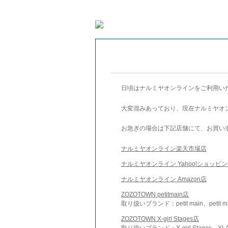
日頃はナルミヤオンラインをご利用い
大変混みあっており、現在ナルミヤオ
お急ぎの場合は下記店舗にて、お買い
ナルミヤオンライン楽天市場店
ナルミヤオンライン Yahoo!ショッピ
ナルミヤオンライン Amazon店
ZOZOTOWN petitmain店
取り扱いブランド：petit main、petit m
ZOZOTOWN X-girl Stages店
取り扱いブランド：X-girl Stages、XLA